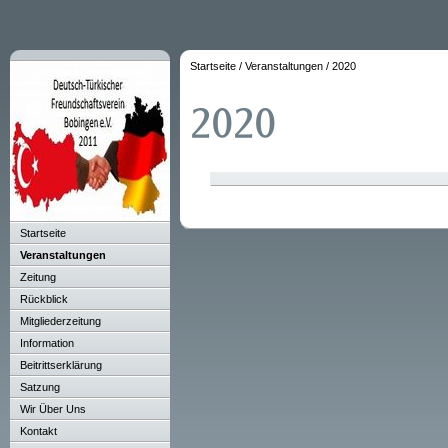
Startseite
/
Veranstaltungen
/
2020
Startseite
Veranstaltungen
Zeitung
Rückblick
Mitgliederzeitung
Information
Beitrittserklärung
Satzung
Wir Über Uns
Kontakt