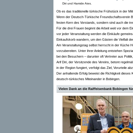
Diri und Hamide Ates.
Ob es das traditionelle türkische Frühstück in der Mi
Wenn der Deutsch-Türkische Freundschaftsverein Bobin
festen Kern des Vorstands, sondern sind auch die tre
Für die drei Frauen beginnt die Arbeit weit vor dem E
vor jeder Veranstaltung werden die Einkäufe gemeinsa
Einkaufskorb wandern, um den Gästen die Vielfalt de
Am Veranstaltungstag selbst herrscht in der Küche H
vorzubereiten. Unter ihrer Anleitung entstehen Spezia
bei den Besuchern – darunter oft Vertreter aus Polit
Arif Diri, der Vorsitzende des Vereins, betont regelm
in der Region fungiert, verfolgt das Ziel, Vorurteil
Der anhaltende Erfolg beweist die Richtigkeit dieses 
deutsch-türkisches Miteinander in Bobingen.
Vielen Dank an die Raiffeisenbank Bobingen fü