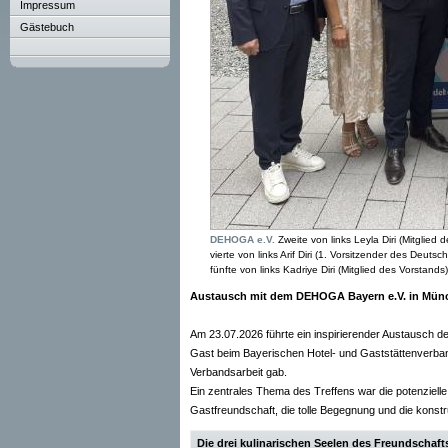
Impressum
Gästebuch
DEHOGA e.V.
Zweite von links Leyla Diri (Mitglied 
vierte von links Arif Diri (1. Vorsitzender des Deu
fünfte von links Kadriye Diri (Mitglied des Vorstan
Austausch mit dem DEHOGA Bayern e.V. in Mün
Am 23.07.2026 führte ein inspirierender Austausch
Gast beim Bayerischen Hotel- und Gaststättenverba
Verbandsarbeit gab.
Ein zentrales Thema des Treffens war die potenziell
Gastfreundschaft, die tolle Begegnung und die konstru
Die drei kulinarischen Seelen des Freundschaft