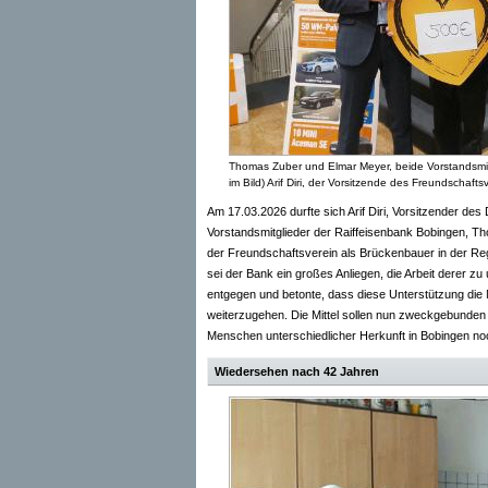
Thomas Zuber und Elmar Meyer, beide Vorstandsmitg
im Bild) Arif Diri, der Vorsitzende des Freundschafts
Am 17.03.2026 durfte sich Arif Diri, Vorsitzender d
Vorstandsmitglieder der Raiffeisenbank Bobingen, Th
der Freundschaftsverein als Brückenbauer in der Re
sei der Bank ein großes Anliegen, die Arbeit derer zu 
entgegen und betonte, dass diese Unterstützung di
weiterzugehen. Die Mittel sollen nun zweckgebunden ei
Menschen unterschiedlicher Herkunft in Bobingen 
Wiedersehen nach 42 Jahren