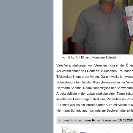
von links: Arif Diri und Hermann Schmid
Viele Veranstaltungen von Vereinen müssen der Öffent
Als Vorsitzender des Deutsch-Türkischen Freundschaft
Tätigkeiten in unserem Verein. Darum wollte ich wis
Schwabmünchen für den Kurs „Pressearbeit für Verein
Hermann Schmid, Redaktionsmitglied der Schwabmün
Arbeitsabläufe in der Lokalredaktion einer Tageszei
inhaltlichen Erwartungen stellt eine Redaktion an Pre
Für mich war es ein interessanter Kurs mit vielen nü
Hermann Schmid auch schwierige Sachverhalte erkläre
Infonachmittag beim Roten Kreuz am 19.02.20