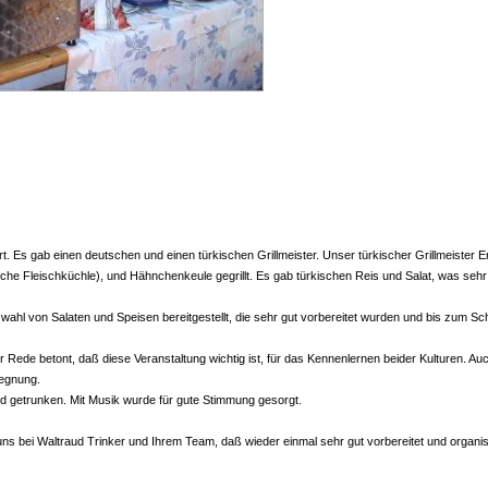
t. Es gab einen deutschen und einen türkischen Grillmeister. Unser türkischer Grillmeister E
ische Fleischküchle), und Hähnchenkeule gegrillt. Es gab türkischen Reis und Salat, was sehr
hl von Salaten und Speisen bereitgestellt, die sehr gut vorbereitet wurden und bis zum Sch
r Rede betont, daß diese Veranstaltung wichtig ist, für das Kennenlernen beider Kulturen. Au
gegnung.
d getrunken. Mit Musik wurde für gute Stimmung gesorgt.
s bei Waltraud Trinker und Ihrem Team, daß wieder einmal sehr gut vorbereitet und organisi