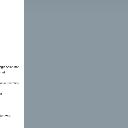
ngin Aslan hat
 gut
luss reichten.
ch
ert war,