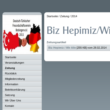
Startseite
/
Zeitung
/
2014
Zeitungsartikel
Biz Hepimiz / Wir Alle
[255 KB] vom 28.02.2014
Startseite
Veranstaltungen
Zeitung
Rückblick
Mitgliederzeitung
Information
Beitrittserklärung
Satzung
Wir Über Uns
Kontakt