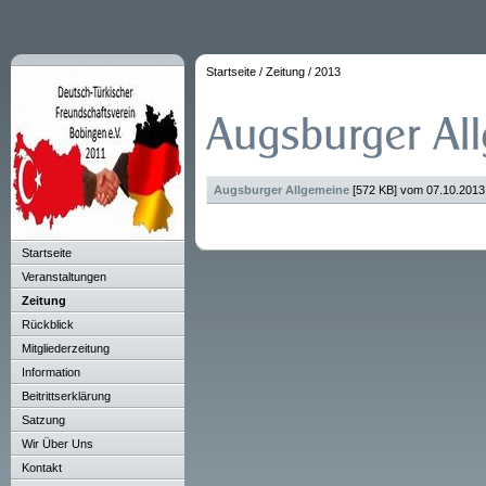
Startseite
/
Zeitung
/
2013
Augsburger Allgemeine
[572 KB] vom 07.10.201
Startseite
Veranstaltungen
Zeitung
Rückblick
Mitgliederzeitung
Information
Beitrittserklärung
Satzung
Wir Über Uns
Kontakt