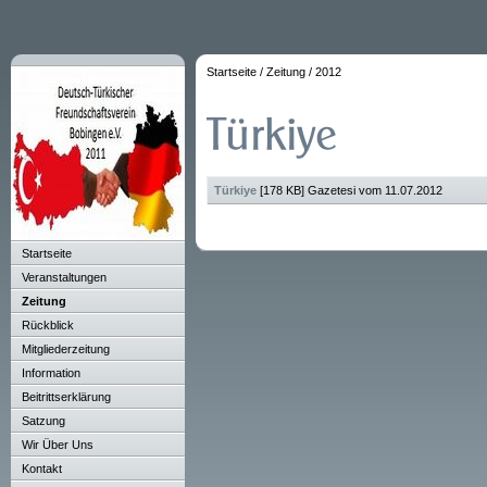
Startseite
/
Zeitung
/
2012
Türkiye
[178 KB] Gazetesi vom 11.07.2012
Startseite
Veranstaltungen
Zeitung
Rückblick
Mitgliederzeitung
Information
Beitrittserklärung
Satzung
Wir Über Uns
Kontakt