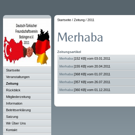
Startseite
/
Zeitung
/
2011
Zeitungsartikel
Merhaba
[152 KB] vom 03.01.2011
Merhaba
[155 KB] vom 20.04.2011
Startseite
Merhaba
[368 KB] vom 01.07.2011
Veranstaltungen
Merhaba
[357 KB] vom 26.07.2011
Zeitung
Merhaba
[360 KB] vom 01.12.2011
Rückblick
Mitgliederzeitung
Information
Beitrittserklärung
Satzung
Wir Über Uns
Kontakt