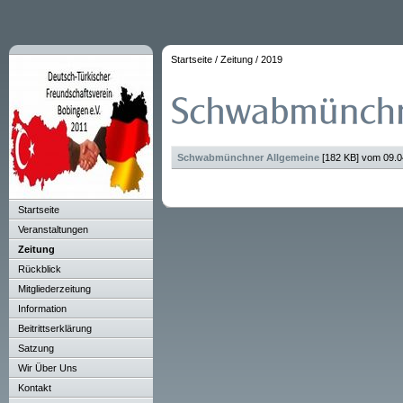
Startseite
/
Zeitung
/
2019
Schwabmünchner Allgemeine
[182 KB] vom 09.
Startseite
Veranstaltungen
Zeitung
Rückblick
Mitgliederzeitung
Information
Beitrittserklärung
Satzung
Wir Über Uns
Kontakt