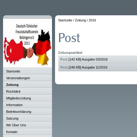
Startseite
/
Zeitung
/
2016
Zeitungsartikel
Post
[142 KB] Ausgabe 03/2016
Post
[246 KB] Ausgabe 11/2016
Startseite
Veranstaltungen
Zeitung
Rückblick
Mitgliederzeitung
Information
Beitrittserklärung
Satzung
Wir Über Uns
Kontakt