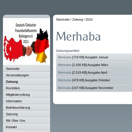
Startseite
/
Zeitung
/
2016
Zeitungsartikel
Merhaba
[719 KB] Ausgabe Januar
Merhaba
[2.426 KB] Ausgabe März
Startseite
Merhaba
[2.519 KB] Ausgabe April
Veranstaltungen
Merhaba
[478 KB] Ausgabe Oktober
Zeitung
Merhaba
[147 KB] Ausgabe November
Rückblick
Mitgliederzeitung
Information
Beitrittserklärung
Satzung
Wir Über Uns
Kontakt