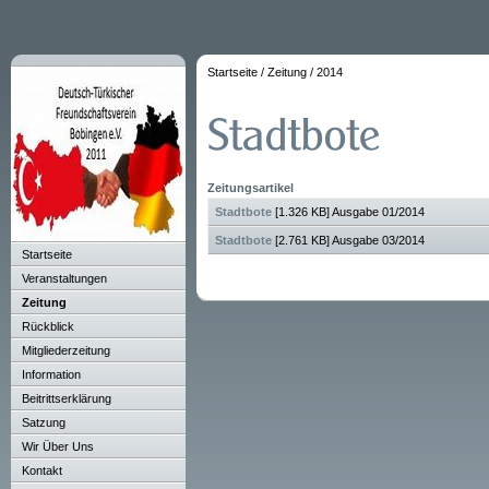
Startseite
/
Zeitung
/
2014
Zeitungsartikel
Stadtbote
[1.326 KB] Ausgabe 01/2014
Stadtbote
[2.761 KB] Ausgabe 03/2014
Startseite
Veranstaltungen
Zeitung
Rückblick
Mitgliederzeitung
Information
Beitrittserklärung
Satzung
Wir Über Uns
Kontakt