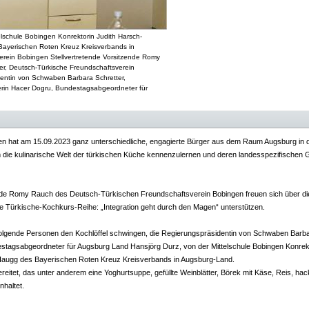
elschule Bobingen Konrektorin Judith Harsch-
Bayerischen Roten Kreuz Kreisverbands in
rein Bobingen Stellvertretende Vorsitzende Romy
er, Deutsch-Türkische Freundschaftsverein
identin von Schwaben Barbara Schretter,
zerin Hacer Dogru, Bundestagsabgeordneter für
n hat am 15.09.2023 ganz unterschiedliche, engagierte Bürger aus dem Raum Augsburg in 
 die kulinarische Welt der türkischen Küche kennenzulernen und deren landesspezifischen G
tzende Romy Rauch des Deutsch-Türkischen Freundschaftsverein Bobingen freuen sich über di
e Türkische-Kochkurs-Reihe: „Integration geht durch den Magen“ unterstützen.
folgende Personen den Kochlöffel schwingen, die Regierungspräsidentin von Schwaben Barba
estagsabgeordneter für Augsburg Land Hansjörg Durz, von der Mittelschule Bobingen Konrekt
augg des Bayerischen Roten Kreuz Kreisverbands in Augsburg-Land.
et, das unter anderem eine Yoghurtsuppe, gefüllte Weinblätter, Börek mit Käse, Reis, hackf
nhaltet.