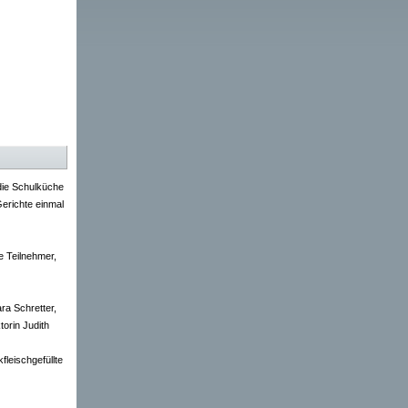
die Schulküche
erichte einmal
e Teilnehmer,
ra Schretter,
orin Judith
leischgefüllte