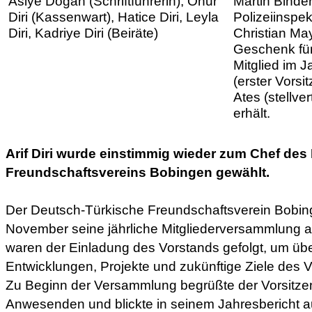
Asiye Dogan (Schriftführerin), Onur
Martin Binder
Diri (Kassenwart), Hatice Diri, Leyla
Polizeiinspe
Diri, Kadriye Diri (Beiräte)
Christian Ma
Geschenk fü
Mitglied im J
(erster Vors
Ates (stellve
erhält.
Arif Diri wurde einstimmig wieder zum Chef de
Freundschaftsvereins Bobingen gewählt.
Der Deutsch-Türkische Freundschaftsverein Bobing
November seine jährliche Mitgliederversammlung ab
waren der Einladung des Vorstands gefolgt, um übe
Entwicklungen, Projekte und zukünftige Ziele des V
Zu Beginn der Versammlung begrüßte der Vorsitzend
Anwesenden und blickte in seinem Jahresbericht au